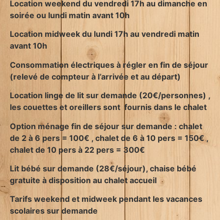
Location weekend du vendredi 17h au dimanche en
soirée ou lundi matin avant 10h
Location midweek du lundi 17h au vendredi matin
avant 10h
Consommation électriques à régler en fin de séjour
(relevé de compteur à l’arrivée et au départ)
Location linge de lit sur demande (20€/personnes) ,
les couettes et oreillers sont fournis dans le chalet
Option ménage fin de séjour sur demande : chalet
de 2 à 6 pers = 100€ , chalet de 6 à 10 pers = 150€ ,
chalet de 10 pers à 22 pers = 300€
Lit bébé sur demande (28€/séjour), chaise bébé
gratuite à disposition au chalet accueil
Tarifs weekend et midweek pendant les vacances
scolaires sur demande