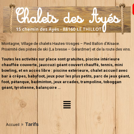
Montagne, Village de chalets Hautes-Vosges – Pied Ballon d’Alsace.
Proximité des pistes de ski (La bresse – Gérardmer) et de la route des vins.
Toutes les activités sur place sont gratuites, piscine intérieure
chauffée couverte, jauccuzi géant couvert chauffé, tennis, mini
bowling, et en accès libre : piscine extérieure, chalet accueil avec
bar à crêpes, babyfoot, jeux pour les plus petits, parc de jeux géant,
foot, pétanque, badminton, jeux arcades, trampoline, toboggan
géant, tyrolienne, balançoire …
»
Tarifs
Accueil