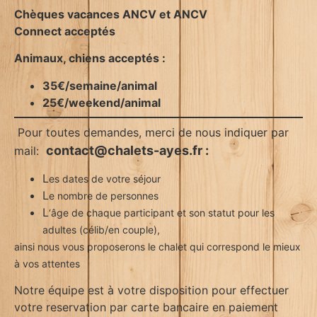
Chèques vacances ANCV et ANCV
Connect acceptés
Animaux, chiens acceptés :
35€/semaine/animal
25€/weekend/animal
Pour toutes demandes, merci de nous indiquer par
contact@chalets-ayes.fr :
mail:
L
es dates de votre séjour
L
e nombre de personnes
L
‘âge de chaque participant et son statut pour les
adultes (célib/en couple),
ainsi nous vous proposerons le chalet qui correspond le mieux
à vos attentes
Notre équipe est à votre disposition pour effectuer
votre reservation par carte bancaire en paiement