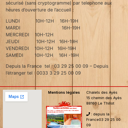
sécurisé (sans cryptogramme) par telephone aux
heures d’ouverture de l’accueil :
LUNDI 10H-12H 16H-19H
MARDI 16H-19H
MERCREDI 10H-12H
JEUDI 10H-12H 16H-19H
VENDREDI 10H-12H 16H-19H
SAMEDI 10H-12H 16H -19H
Depuis la France tel : 03 29 25 00 09 – Depuis
l’étranger tel : 0033 3 29 25 00 09
Mentions légales
Chalets des Ayès
15 chemin des Ayès
88160 Le Thillot
:
depuis la
France03 29 25 00
09