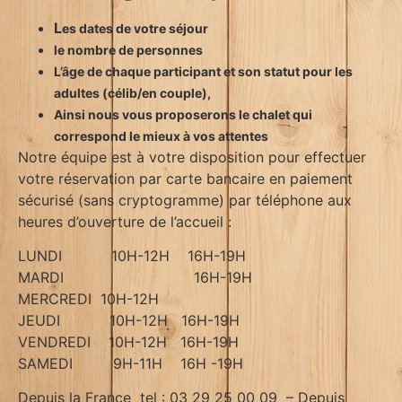
L
es dates de votre séjour
le nombre de personnes
L’âge de chaque participant et son statut pour les
adultes (célib/en couple),
Ainsi nous vous proposerons le chalet qui
correspond le mieux à vos attentes
Notre équipe est à votre disposition pour effectuer
votre réservation par carte bancaire en paiement
sécurisé (sans cryptogramme) par téléphone aux
heures d’ouverture de l’accueil :
LUNDI 10H-12H 16H-19H
MARDI 16H-19H
MERCREDI 10H-12H
JEUDI 10H-12H 16H-19H
VENDREDI 10H-12H 16H-19H
SAMEDI 9H-11H 16H -19H
Depuis la France tel : 03 29 25 00 09 – Depuis