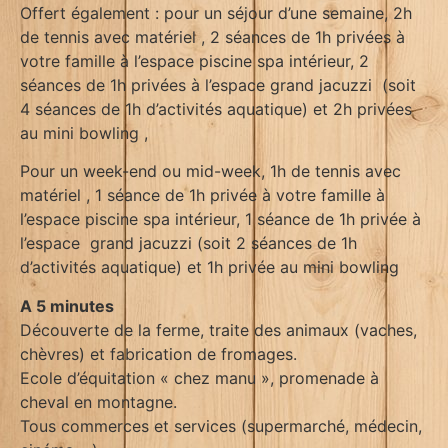
Offert également : pour un séjour d’une semaine, 2h
de tennis avec matériel , 2 séances de 1h privées à
votre famille à l’espace piscine spa intérieur, 2
séances de 1h privées à l’espace grand jacuzzi (soit
4 séances de 1h d’activités aquatique) et 2h privées
au mini bowling ,
Pour un week-end ou mid-week, 1h de tennis avec
matériel , 1 séance de 1h privée à votre famille à
l’espace piscine spa intérieur, 1 séance de 1h privée à
l’espace grand jacuzzi (soit 2 séances de 1h
d’activités aquatique) et 1h privée au mini bowling
A 5 minutes
Découverte de la ferme, traite des animaux (vaches,
chèvres) et fabrication de fromages.
Ecole d’équitation « chez manu », promenade à
cheval en montagne.
Tous commerces et services (supermarché, médecin,