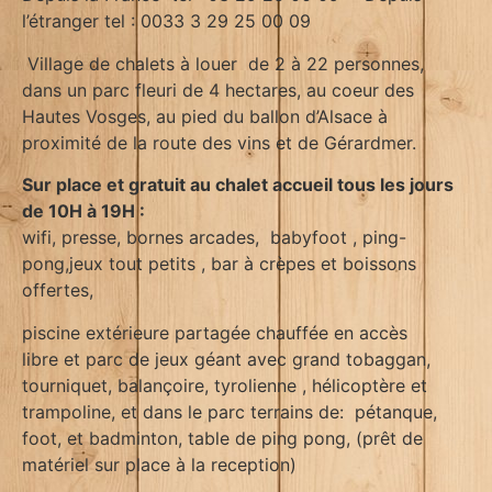
l’étranger tel : 0033 3 29 25 00 09
Village de chalets à louer de 2 à 22 personnes,
dans un parc fleuri de 4 hectares, au coeur des
Hautes Vosges, au pied du ballon d’Alsace à
proximité de la route des vins et de Gérardmer.
Sur place et gratuit au chalet accueil tous les jours
de 10H à 19H :
wifi, presse, bornes arcades, babyfoot , ping-
pong,jeux tout petits , bar à crèpes et boissons
offertes,
piscine extérieure partagée chauffée en accès
libre et parc de jeux géant avec grand tobaggan,
tourniquet, balançoire, tyrolienne , hélicoptère et
trampoline, et dans le parc terrains de: pétanque,
foot, et badminton, table de ping pong, (prêt de
matériel sur place à la reception)