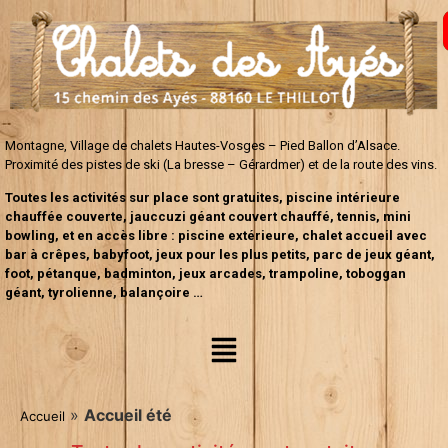
Montagne, Village de chalets Hautes-Vosges – Pied Ballon d’Alsace.
Proximité des pistes de ski (La bresse – Gérardmer) et de la route des vins.
Toutes les activités sur place sont gratuites, piscine intérieure
chauffée couverte, jauccuzi géant couvert chauffé, tennis, mini
bowling, et en accès libre : piscine extérieure, chalet accueil avec
bar à crêpes, babyfoot, jeux pour les plus petits, parc de jeux géant,
foot, pétanque, badminton, jeux arcades, trampoline, toboggan
géant, tyrolienne, balançoire …
»
Accueil été
Accueil